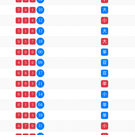
10
大
5
4
1
12
小
3
5
4
12
大
5
1
6
18
大
6
5
7
00
单
0
0
0
09
双
4
5
0
17
双
6
8
3
21
单
9
9
3
14
小
6
1
7
04
单
0
1
3
18
单
7
8
3
11
小
4
7
0