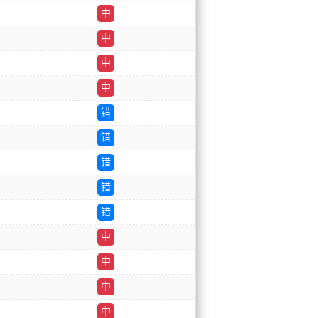
中
中
中
中
错
错
错
错
错
中
中
中
中