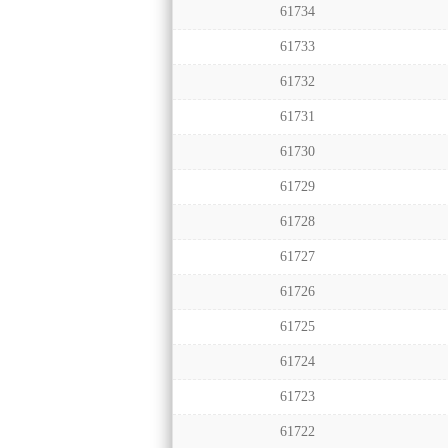
61734
61733
61732
61731
61730
61729
61728
61727
61726
61725
61724
61723
61722