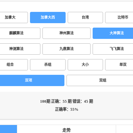
加拿大
加拿大西
台湾
比特币
麒麟算法
神州算法
大神算法
神测算法
九鼎算法
飞飞算法
组合
杀组
大小
单双
双项
双组
100期 正确：55 期 错误：45 期
正确率：55%
走势