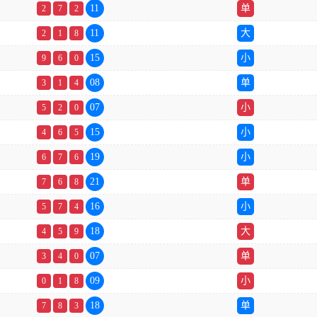
11
单
2
7
2
11
大
2
1
8
15
小
9
6
0
08
单
3
1
4
07
小
5
2
0
15
小
4
6
5
19
小
6
7
6
21
单
7
6
8
16
小
5
7
4
18
大
4
5
9
07
单
3
4
0
09
小
0
1
8
18
单
7
8
3