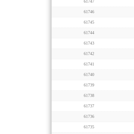
61747
61746
61745
61744
61743
61742
61741
61740
61739
61738
61737
61736
61735