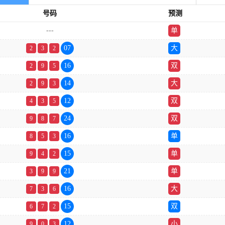
号码
预测
---
单
07
大
2
3
2
16
双
2
9
5
14
大
2
9
3
12
双
4
3
5
24
双
9
8
7
16
单
8
5
3
15
单
9
4
2
21
单
3
9
9
16
大
7
3
6
15
双
6
7
2
12
小
9
0
3