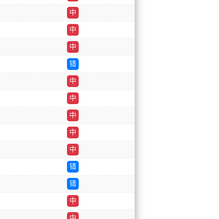
中
中
中
错
中
中
中
中
中
错
错
中
中