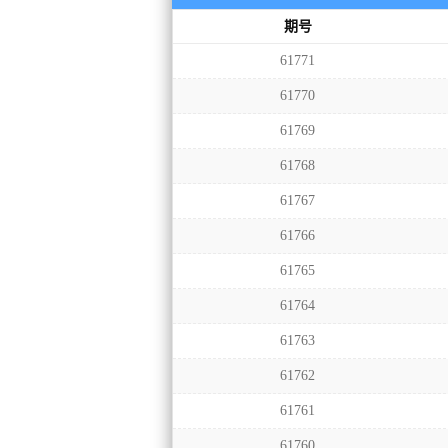
期号
61771
61770
61769
61768
61767
61766
61765
61764
61763
61762
61761
61760