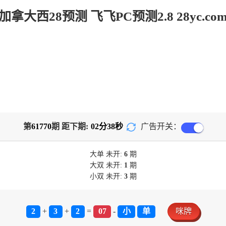
加拿大西28预测 飞飞PC预测2.8 28yc.co
第
61770
期 距下期:
02
分
38
秒
广告开关：
大单
未开:
6
期
大双
未开:
1
期
小双
未开:
3
期
2
+
3
+
2
=
07
-
小
单
咪牌