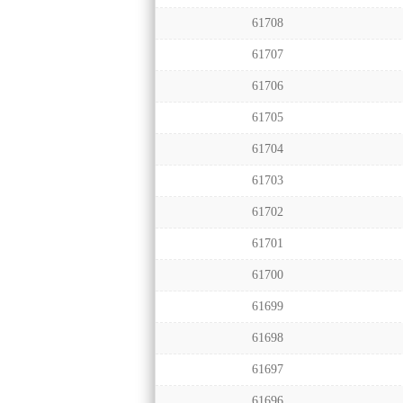
61708
61707
61706
61705
61704
61703
61702
61701
61700
61699
61698
61697
61696