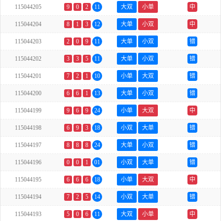
115044205
9
0
2
11
大双
小单
中
115044204
8
1
3
12
大单
小双
中
115044203
2
0
9
11
大单
小双
错
115044202
3
3
5
11
大单
小双
错
115044201
7
2
1
10
小单
大双
错
115044200
6
6
1
13
大单
小双
错
115044199
9
6
9
24
小单
大双
中
115044198
6
9
3
18
小双
大单
错
115044197
8
8
8
24
大单
小双
错
115044196
0
0
1
01
小双
大单
错
115044195
6
6
6
18
小单
大双
中
115044194
7
2
5
14
小双
大单
错
115044193
5
0
6
11
大双
小单
中