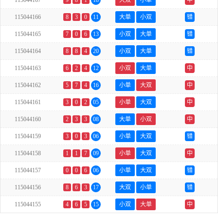
115044167
9
8
1
18
大双
小单
中
115044166
8
3
0
11
大单
小双
错
115044165
7
0
6
13
小双
大单
错
115044164
8
8
4
20
小双
大单
错
115044163
6
2
4
12
小双
大单
中
115044162
5
7
4
16
小单
大双
中
115044161
3
0
2
05
小单
大双
中
115044160
2
3
3
08
大单
小双
中
115044159
3
0
3
06
小单
大双
错
115044158
1
1
7
09
小单
大双
中
115044157
0
0
6
06
小单
大双
错
115044156
8
6
3
17
大双
小单
错
115044155
4
6
5
15
小双
大单
中