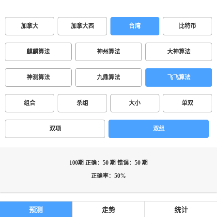
加拿大
加拿大西
台湾
比特币
麒麟算法
神州算法
大神算法
神测算法
九鼎算法
飞飞算法
组合
杀组
大小
单双
双项
双组
100期 正确：50 期 错误：50 期
正确率：50%
预测
走势
统计