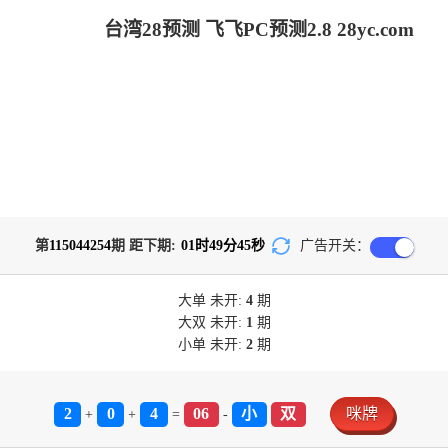
台湾28预测 飞飞PC预测2.8 28yc.com
第
115044254
期 距下期:
01
时
49
分
45
秒
广告开关：
大单
未开:
4
期
大双
未开:
1
期
小单
未开:
2
期
2
0
4
06
小
双
咪牌
+
+
=
-