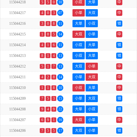
115044218
5
5
0
10
小双
大单
中
115044217
4
0
3
07
小单
大双
中
115044216
3
0
8
11
大单
小双
错
115044215
1
8
5
14
大双
小单
中
115044214
4
1
6
11
小双
大单
错
115044213
8
1
4
13
小双
大单
错
115044212
5
1
7
13
大双
小单
中
115044211
4
2
8
14
小单
大双
中
115044210
1
1
8
10
小双
大单
中
115044209
7
5
3
15
小单
大双
错
115044208
9
4
9
22
大单
小双
错
115044207
6
9
1
16
大双
小单
中
115044206
7
5
5
17
大双
小单
错