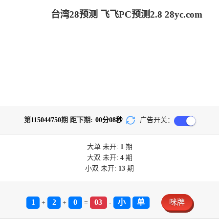
台湾28预测 飞飞PC预测2.8 28yc.com
第
115044750
期 距下期:
00
分
08
秒
广告开关：
大单
未开:
1
期
大双
未开:
4
期
小双
未开:
13
期
1
2
0
03
小
单
咪牌
+
+
=
-