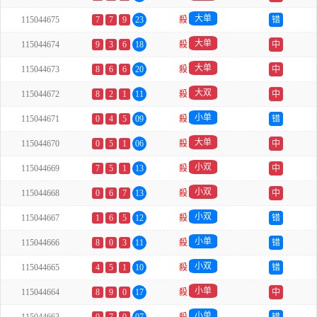
大单
115044675
7
7
9
23
殺
错
大单
115044674
9
3
6
18
殺
中
大单
115044673
8
6
6
20
殺
中
大双
115044672
8
2
1
11
殺
中
小单
115044671
0
4
5
09
殺
错
大单
115044670
0
5
1
06
殺
中
小双
115044669
7
5
1
13
殺
中
小双
115044668
0
6
7
13
殺
中
小双
115044667
1
6
5
12
殺
错
小单
115044666
8
0
3
11
殺
错
小双
115044665
4
5
1
10
殺
错
小单
115044664
8
9
0
17
殺
中
小单