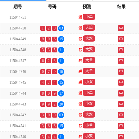
期号
号码
预测
结果
小单
115044751
---
殺
---
大单
115044750
1
2
0
03
殺
中
大双
115044749
9
0
6
15
殺
中
大双
115044748
3
3
5
11
殺
中
大单
115044747
6
2
3
11
殺
中
大单
115044746
0
7
9
16
殺
中
小双
115044745
4
7
4
15
殺
中
小单
115044744
8
0
9
17
殺
中
小双
115044743
9
9
2
20
殺
中
大双
115044742
3
0
0
03
殺
中
小单
115044741
3
6
6
15
殺
中
小双
115044740
3
4
4
11
殺
中