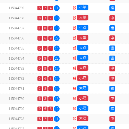
小单
115044739
5
2
4
11
殺
错
大单
115044738
8
3
7
18
殺
中
小双
115044737
1
0
9
10
殺
错
大单
115044736
7
6
9
22
殺
中
大双
115044735
5
5
4
14
殺
错
大双
115044734
6
9
7
22
殺
错
大双
115044733
5
9
3
17
殺
中
小双
115044732
5
6
3
14
殺
中
大双
115044731
2
8
4
14
殺
错
小双
115044730
6
3
4
13
殺
中
小双
115044729
0
6
6
12
殺
错
大双
115044728
6
2
3
11
殺
中
小双