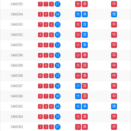
3466595
7
7
3
17
大
单
中
3466594
1
0
3
04
大
单
错
3466593
7
4
4
15
大
双
中
3466592
4
1
0
05
小
双
中
3466591
3
2
7
12
小
单
中
3466590
4
1
6
11
小
单
中
3466589
7
8
1
16
大
双
中
3466588
8
2
3
13
小
单
中
3466587
7
2
7
16
小
双
中
3466586
0
7
1
08
大
双
中
3466585
0
4
0
04
大
单
错
3466584
9
7
3
19
大
单
中
3466583
1
3
3
07
小
单
中