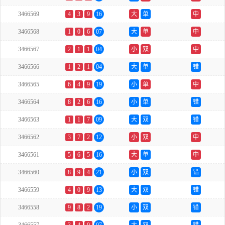
3466569
4
3
9
16
大
单
中
3466568
1
0
6
07
大
单
中
3466567
2
1
1
04
小
双
中
3466566
1
2
1
04
大
单
错
3466565
6
4
9
19
小
单
中
3466564
8
2
6
16
小
单
错
3466563
1
1
7
09
大
双
错
3466562
3
7
2
12
小
双
中
3466561
5
6
5
16
大
单
中
3466560
8
9
4
21
小
双
错
3466559
4
0
9
13
大
双
错
3466558
9
8
2
19
小
双
错