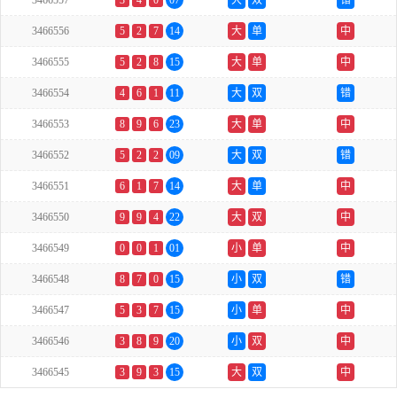
3466557
3
4
0
07
大
双
错
3466556
5
2
7
14
大
单
中
3466555
5
2
8
15
大
单
中
3466554
4
6
1
11
大
双
错
3466553
8
9
6
23
大
单
中
3466552
5
2
2
09
大
双
错
3466551
6
1
7
14
大
单
中
3466550
9
9
4
22
大
双
中
3466549
0
0
1
01
小
单
中
3466548
8
7
0
15
小
双
错
3466547
5
3
7
15
小
单
中
3466546
3
8
9
20
小
双
中
3466545
3
9
3
15
大
双
中